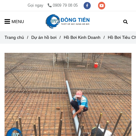
Gọi ngay
0909 79 08 05
MENU
Trang chủ
/
Dự án hồ bơi
/
Hồ Bơi Kinh Doanh
/
Hồ Bơi Tiêu 