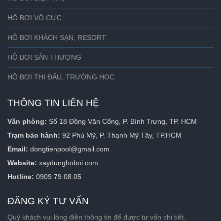
HỒ BƠI VÔ CỰC
HỒ BƠI KHÁCH SẠN, RESORT
HỒ BƠI SÂN THƯỢNG
HỒ BƠI THI ĐẤU, TRƯỜNG HỌC
THÔNG TIN LIÊN HỆ
Văn phòng:
Số 18 Đồng Văn Cống, P. Bình Trưng, TP. HCM
Trạm bảo hành:
92 Phú Mỹ, P. Thạnh Mỹ Tây, TP.HCM
Email:
dongtienpool@gmail.com
Website:
xaydunghoboi.com
Hotline:
0909.79.08.05
ĐĂNG KÝ TƯ VẤN
Quý khách vui lòng điền thông tin để được tư vấn chi tiết. 